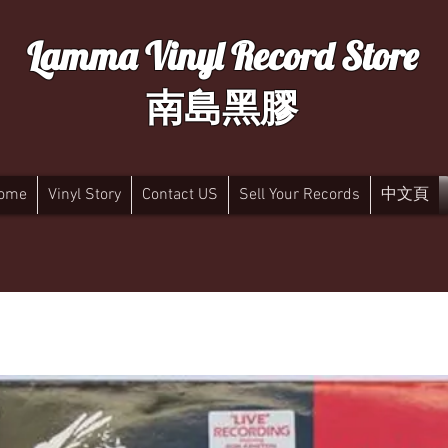
Lamma Vinyl Record Store
南島黑膠
ome
Vinyl Story
Contact US
Sell Your Records
中文頁