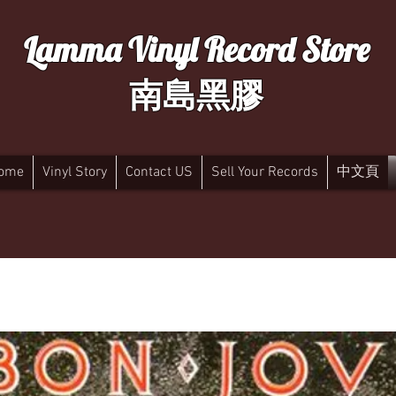
Lamma Vinyl Record Store
南島黑膠
ome
Vinyl Story
Contact US
Sell Your Records
中文頁